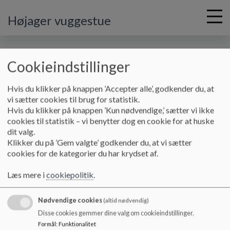
Højager vuggestue
Cookieindstillinger
G
Hvis du klikker på knappen ’Accepter alle’, godkender du, at
å
vi sætter cookies til brug for statistik.
t
Hvis du klikker på knappen ’Kun nødvendige,’ sætter vi ikke
i
Højager Vuggestue
cookies til statistik – vi benytter dog en cookie for at huske
l
Højager 10, 3400 Hillerød
dit valg.
h
Klikker du på ’Gem valgte’ godkender du, at vi sætter
vihav@hillerod.dk
o
cookies for de kategorier du har krydset af.
+45 72324885
v
e
Tilgængelighedserklæring
Læs mere i
cookiepolitik
.
d
Sitemap
i
Nødvendige cookies
n
(altid nødvendig)
Cookie politik
d
Disse cookies gemmer dine valg om cookieindstillinger.
h
Formål
:
Funktionalitet