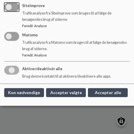
o
SiteImprove
l
Trafikanalyse fra Siteimprove som bruges til at følge de
d
besøgendes brug af siderne
e
Formål
:
Analyse
t
Matomo
Trafikanalyse fra Matomo som bruges til at følge de besøgendes
brug af siderne.
Formål
:
Analyse
Aktiver/deaktivér alle
Brug denne kontakt til at aktivere/deaktivere alle apps.
Kun nødvendige
Accepter valgte
Accepter alle